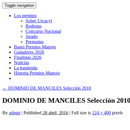
Toggle navigation
Los premios
Sobre Urcacyl
Bodegas
Concurso Nacional
Jurado
Preguntas
Bases Premios Manojo
Ganadores 2026
Finalistas 2026
Noticias
La trastienda
Historia Premios Manojo
←
DOMINIO DE MANCILES Selección 2010
DOMINIO DE MANCILES Selección 201
By
admin
|
Published
28 abril, 2016
|
Full size is
124 × 400
pixels