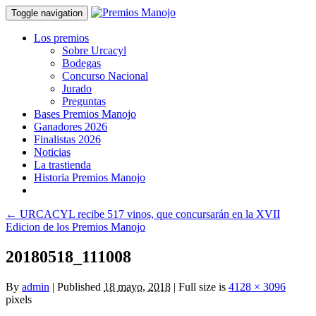
Toggle navigation
Los premios
Sobre Urcacyl
Bodegas
Concurso Nacional
Jurado
Preguntas
Bases Premios Manojo
Ganadores 2026
Finalistas 2026
Noticias
La trastienda
Historia Premios Manojo
←
URCACYL recibe 517 vinos, que concursarán en la XVII
Edicion de los Premios Manojo
20180518_111008
By
admin
|
Published
18 mayo, 2018
|
Full size is
4128 × 3096
pixels