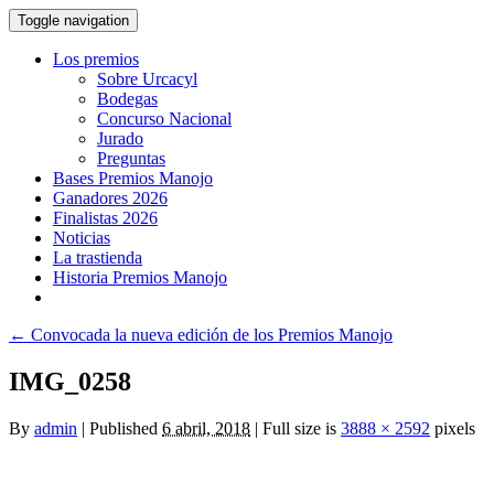
Toggle navigation
Los premios
Sobre Urcacyl
Bodegas
Concurso Nacional
Jurado
Preguntas
Bases Premios Manojo
Ganadores 2026
Finalistas 2026
Noticias
La trastienda
Historia Premios Manojo
←
Convocada la nueva edición de los Premios Manojo
IMG_0258
By
admin
|
Published
6 abril, 2018
|
Full size is
3888 × 2592
pixels