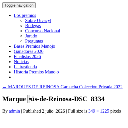
Toggle navigation
Los premios
Sobre Urcacyl
Bodegas
Concurso Nacional
Jurado
Preguntas
Bases Premios Manojo
Ganadores 2026
Finalistas 2026
Noticias
La trastienda
Historia Premios Manojo
←
MARQUES DE REINOSA Garnacha Colección Privada 2022
Marque╠üs-de-Reinosa-DSC_8334
By
admin
|
Published
2 julio, 2026
|
Full size is
349 × 1225
pixels