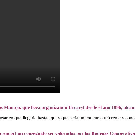
 Manojo, que lleva organizando Urcacyl desde el año 1996, alcanz
 en que llegaría hasta aquí y que sería un concurso referente y conoci
arencia han conseguido ser valorados por las Bodegas Cooperativa